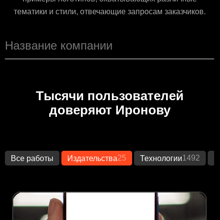
тематики и стили, отвечающие запросам заказчиков.
Тысячи пользователей
доверяют Иронову
25
1492
Все работы
Издательства
Технологии
К