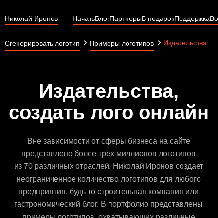
Николай Иронов
Начать
Блог
Партнеры
В подарок
Поддержка
Во
Издательства
Сгенерировать логотип
Примеры логотипов
Издательства,
создать лого онлайн
Вне зависимости от сферы бизнеса на сайте
представлено более трех миллионов логотипов
из 70 различных отраслей. Николай Иронов создает
неограниченное количество логотипов для любого
предприятия, будь то строительная компания или
гастрономический блог. В портфолио представлены
примеры логотипов, охватывающих различные