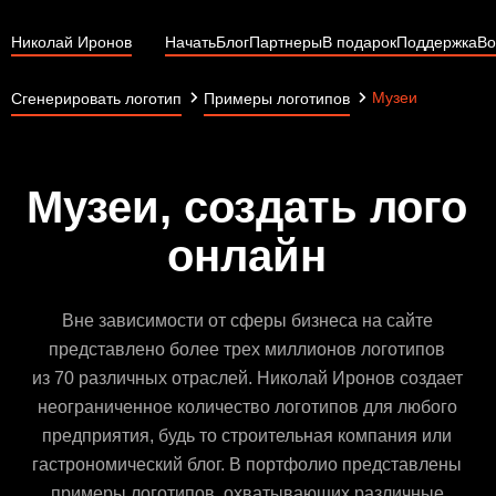
Николай Иронов
Начать
Блог
Партнеры
В подарок
Поддержка
Во
Музеи
Сгенерировать логотип
Примеры логотипов
Музеи, создать лого
онлайн
Вне зависимости от сферы бизнеса на сайте
представлено более трех миллионов логотипов
из 70 различных отраслей. Николай Иронов создает
неограниченное количество логотипов для любого
предприятия, будь то строительная компания или
гастрономический блог. В портфолио представлены
примеры логотипов, охватывающих различные