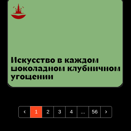
1
2
3
4
...
56