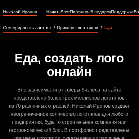
Николай Иронов
Начать
Блог
Партнеры
В подарок
Поддержка
Во
Еда
Сгенерировать логотип
Примеры логотипов
Еда, создать лого
онлайн
Вне зависимости от сферы бизнеса на сайте
представлено более трех миллионов логотипов
из 70 различных отраслей. Николай Иронов создает
неограниченное количество логотипов для любого
предприятия, будь то строительная компания или
гастрономический блог. В портфолио представлены
примеры логотипов, охватывающих различные