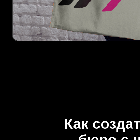
Как созда
бюро с 