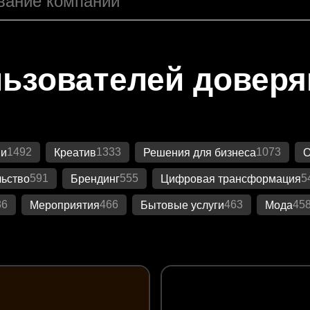
ьзователей довер
1492
1333
1073
ии
Креатив
Решения для бизнеса
О
591
555
5
ьство
Брендинг
Цифровая трансформация
86
466
463
45
Мероприятия
Бытовые услуги
Мода