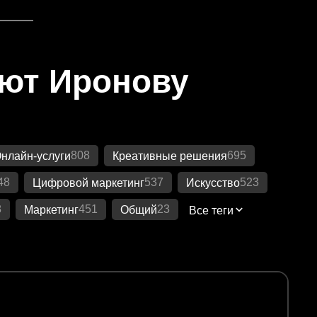
яют Иронову
808
695
нлайн-услуги
Креативные решения
48
537
523
Цифровой маркетинг
Искусство
8
451
23
Маркетинг
Общий
Все теги