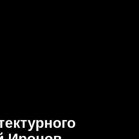
тектурного
й Иронов