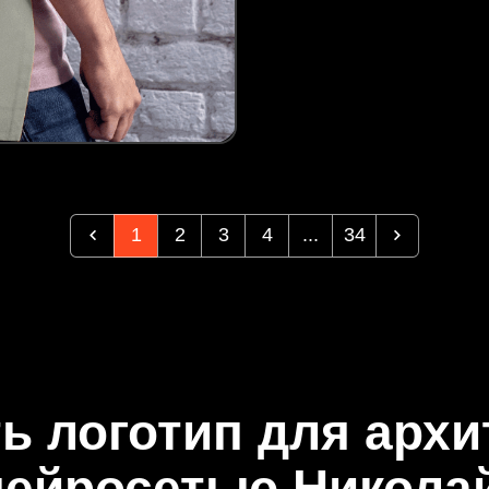
1
2
3
4
...
34
ть логотип для архи
нейросетью Никола