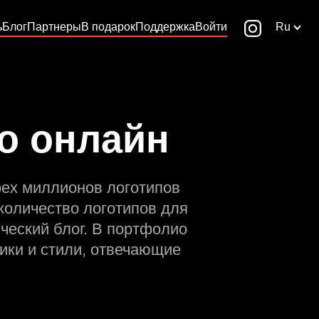
ь
Блог
Партнеры
В подарок
Поддержка
Войти
Ru
го онлайн
рех миллионов логотипов
количество логотипов для
ческий блог. В портфолио
ики и стили, отвечающие