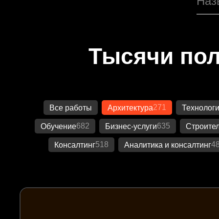
Тысячи пол
271
Все работы
Архитектура
Технолог
682
635
Обучение
Бизнес-услуги
Строител
518
4
Консалтинг
Аналитика и консалтинг