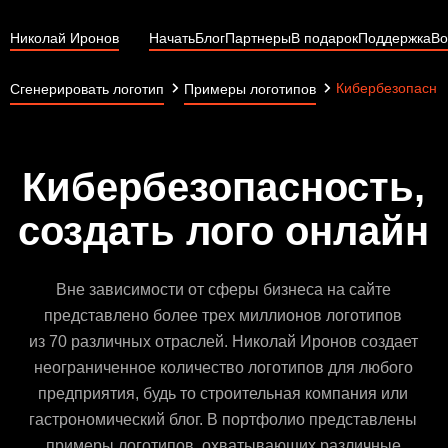
Николай Иронов
Начать
Блог
Партнеры
В подарок
Поддержка
Во
Кибербезопасно
Сгенерировать логотип
Примеры логотипов
Кибербезопасность,
создать лого онлайн
Вне зависимости от сферы бизнеса на сайте
представлено более трех миллионов логотипов
из 70 различных отраслей. Николай Иронов создает
неограниченное количество логотипов для любого
предприятия, будь то строительная компания или
гастрономический блог. В портфолио представлены
примеры логотипов, охватывающих различные