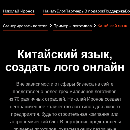
Николай Иронов
Начать
Блог
Партнеры
В подарок
Поддержка
Во
Китайский язык
Сгенерировать логотип
Примеры логотипов
Китайский язык,
создать лого онлайн
Вне зависимости от сферы бизнеса на сайте
представлено более трех миллионов логотипов
из 70 различных отраслей. Николай Иронов создает
неограниченное количество логотипов для любого
предприятия, будь то строительная компания или
гастрономический блог. В портфолио представлены
примеры логотипов, охватывающих различные