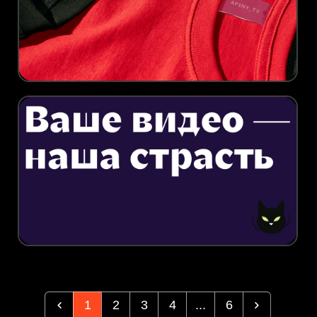
1
2
3
4
...
6