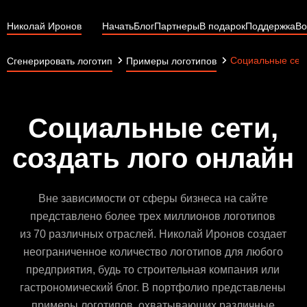
Николай Иронов
Начать
Блог
Партнеры
В подарок
Поддержка
Во
Социальные сет
Сгенерировать логотип
Примеры логотипов
Социальные сети,
создать лого онлайн
Вне зависимости от сферы бизнеса на сайте
представлено более трех миллионов логотипов
из 70 различных отраслей. Николай Иронов создает
неограниченное количество логотипов для любого
предприятия, будь то строительная компания или
гастрономический блог. В портфолио представлены
примеры логотипов, охватывающих различные