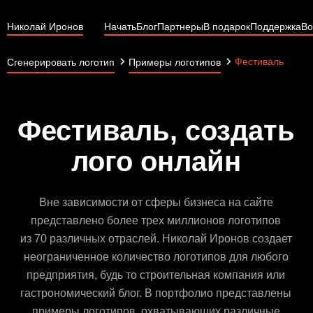
Николай Иронов
Начать
Блог
Партнеры
В подарок
Поддержка
Во
Фестиваль
Сгенерировать логотип
Примеры логотипов
Фестиваль, создать
лого онлайн
Вне зависимости от сферы бизнеса на сайте
представлено более трех миллионов логотипов
из 70 различных отраслей. Николай Иронов создает
неограниченное количество логотипов для любого
предприятия, будь то строительная компания или
гастрономический блог. В портфолио представлены
примеры логотипов, охватывающих различные