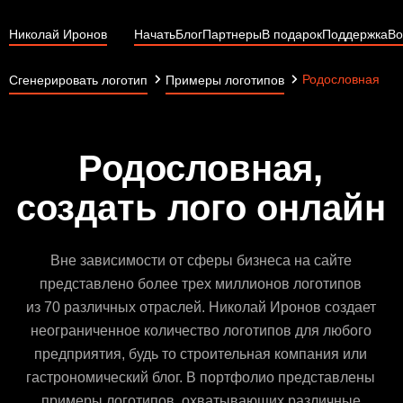
Николай Иронов
Начать
Блог
Партнеры
В подарок
Поддержка
Во
Родословная
Сгенерировать логотип
Примеры логотипов
Родословная,
создать лого онлайн
Вне зависимости от сферы бизнеса на сайте
представлено более трех миллионов логотипов
из 70 различных отраслей. Николай Иронов создает
неограниченное количество логотипов для любого
предприятия, будь то строительная компания или
гастрономический блог. В портфолио представлены
примеры логотипов, охватывающих различные