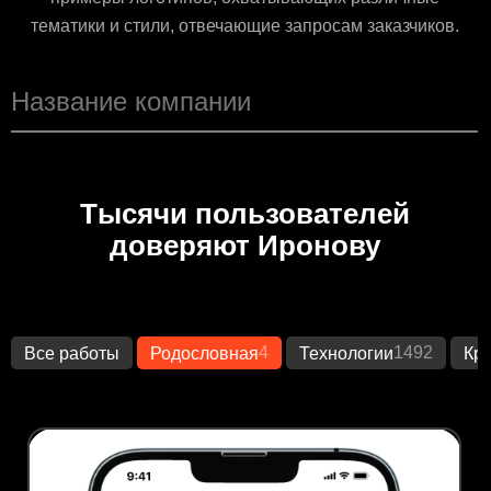
тематики и стили, отвечающие запросам заказчиков.
Тысячи пользователей
доверяют Иронову
4
1492
Все работы
Родословная
Технологии
Кр