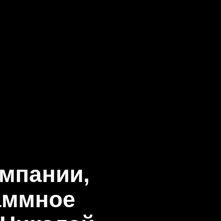
омпании,
аммное