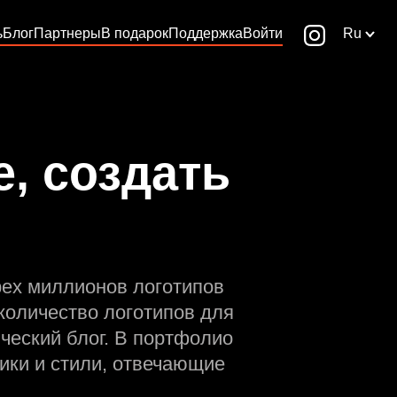
ь
Блог
Партнеры
В подарок
Поддержка
Войти
Ru
, создать
рех миллионов логотипов
количество логотипов для
ческий блог. В портфолио
ики и стили, отвечающие