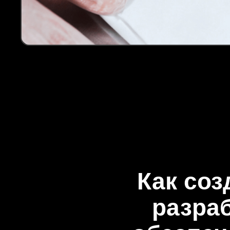
Как соз
разра