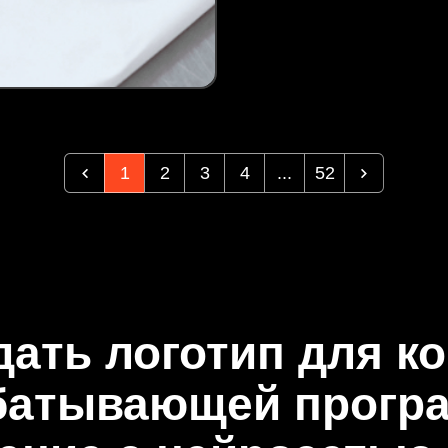
1
2
3
4
...
52
дать логотип для к
батывающей прогр