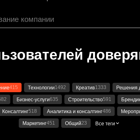
ьзователей довер
415
1492
1333
ение
Технологии
Креатив
Решения 
682
635
591
Бизнес-услуги
Строительство
Бренди
518
486
Консалтинг
Аналитика и консалтинг
Меропр
451
23
Маркетинг
Общий
Все теги