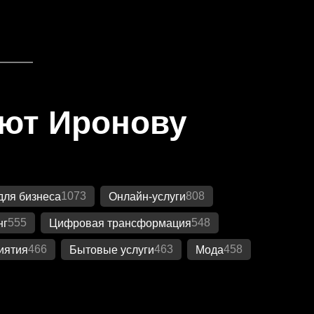
яют Иронову
1073
808
для бизнеса
Онлайн-услуги
555
548
нг
Цифровая трансформация
466
463
458
иятия
Бытовые услуги
Мода