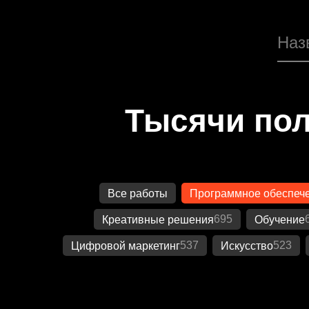
Тысячи пол
Все работы
Программное обеспеч
695
Креативные решения
Обучение
537
523
Цифровой маркетинг
Искусство