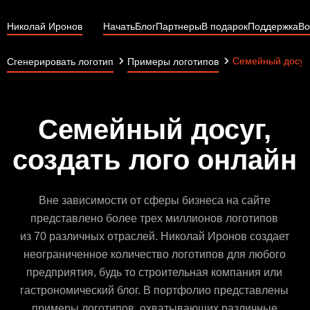
Николай Иронов
Начать
Блог
Партнеры
В подарок
Поддержка
Во
Семейный досуг
Сгенерировать логотип
Примеры логотипов
Семейный досуг,
создать лого онлайн
Вне зависимости от сферы бизнеса на сайте
представлено более трех миллионов логотипов
из 70 различных отраслей. Николай Иронов создает
неограниченное количество логотипов для любого
предприятия, будь то строительная компания или
гастрономический блог. В портфолио представлены
примеры логотипов, охватывающих различные