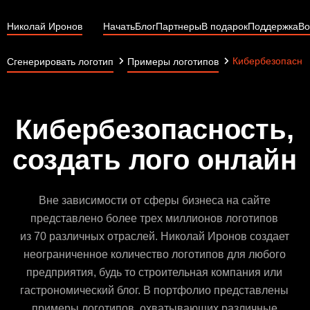
Николай Иронов
Начать
Блог
Партнеры
В подарок
Поддержка
Во
Кибербезопасно
Сгенерировать логотип
Примеры логотипов
Кибербезопасность,
создать лого онлайн
Вне зависимости от сферы бизнеса на сайте
представлено более трех миллионов логотипов
из 70 различных отраслей. Николай Иронов создает
неограниченное количество логотипов для любого
предприятия, будь то строительная компания или
гастрономический блог. В портфолио представлены
примеры логотипов, охватывающих различные