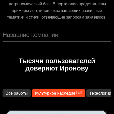
гастрономический блог. В портфолио представлены
примеры логотипов, охватывающих различные
тематики и стили, отвечающие запросам заказчиков.
Тысячи пользователей
доверяют Иронову
146
1
Все работы
Культурное наследие
Технологии