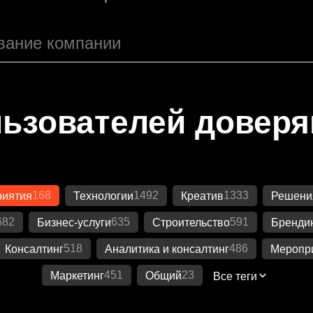
ьзователей довер
168
1492
1333
риятия
Технологии
Креатив
Решения
682
635
591
Бизнес-услуги
Строительство
Бренди
518
486
Консалтинг
Аналитика и консалтинг
Меропр
451
23
Маркетинг
Общий
Все теги