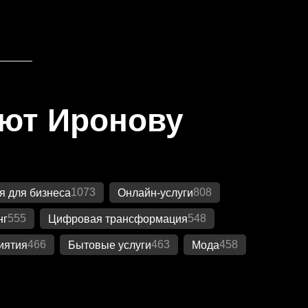
яют Иронову
1073
808
 для бизнеса
Онлайн-услуги
555
548
нг
Цифровая трансформация
466
463
458
иятия
Бытовые услуги
Мода