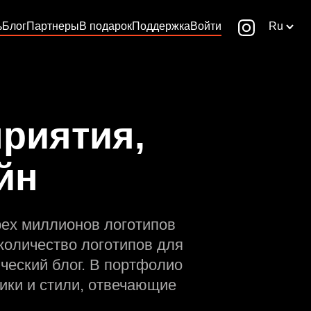
ь
Блог
Партнеры
В подарок
Поддержка
Войти
Ru
риятия,
йн
рех миллионов логотипов
количество логотипов для
ческий блог. В портфолио
ики и стили, отвечающие