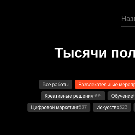
Тысячи пол
Все работы
Развлекательные мероп
695
Креативные решения
Обучение
537
523
Цифровой маркетинг
Искусство