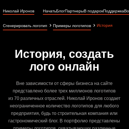
Николай Иронов
Начать
Блог
Партнеры
В подарок
Поддержка
Во
История
Сгенерировать логотип
Примеры логотипов
История, создать
лого онлайн
Вне зависимости от сферы бизнеса на сайте
представлено более трех миллионов логотипов
из 70 различных отраслей. Николай Иронов создает
неограниченное количество логотипов для любого
предприятия, будь то строительная компания или
гастрономический блог. В портфолио представлены
примеры логотипов, охватывающих различные