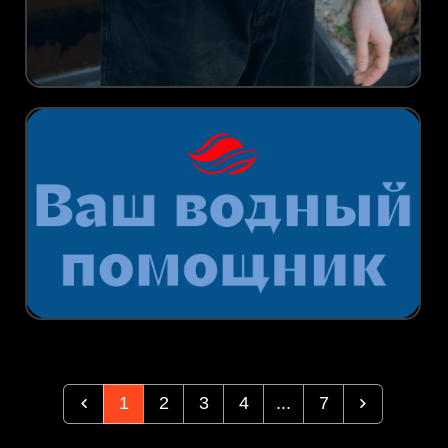
1
2
3
4
...
7