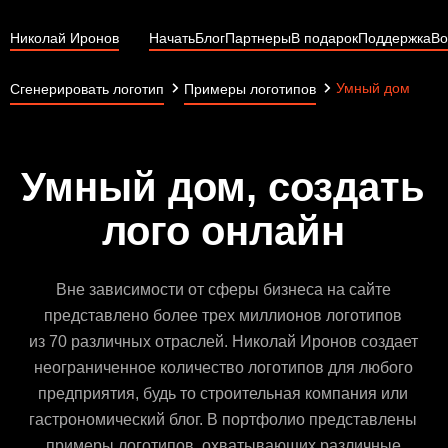
Николай Иронов
Начать
Блог
Партнеры
В подарок
Поддержка
Во
Умный дом
Сгенерировать логотип
Примеры логотипов
Умный дом, создать
лого онлайн
Вне зависимости от сферы бизнеса на сайте
представлено более трех миллионов логотипов
из 70 различных отраслей. Николай Иронов создает
неограниченное количество логотипов для любого
предприятия, будь то строительная компания или
гастрономический блог. В портфолио представлены
примеры логотипов, охватывающих различные