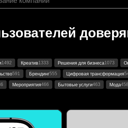
ьзователей довер
1492
1333
1073
и
Креатив
Решения для бизнеса
О
591
555
5
ьство
Брендинг
Цифровая трансформация
86
466
463
45
Мероприятия
Бытовые услуги
Мода