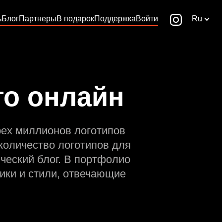
ь
Блог
Партнеры
В подарок
Поддержка
Войти
Ru
го онлайн
рех миллионов логотипов
количество логотипов для
ческий блог. В портфолио
ики и стили, отвечающие