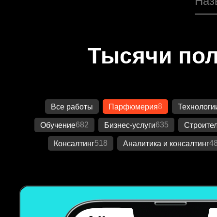
Тысячи пол
8
Все работы
Парфюмерия
Технологи
682
635
Обучение
Бизнес-услуги
Строител
518
4
Консалтинг
Аналитика и консалтинг