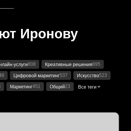
яют Иронову
808
695
нлайн-услуги
Креативные решения
48
537
523
Цифровой маркетинг
Искусство
8
451
23
Маркетинг
Общий
Все теги