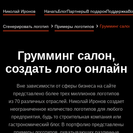
Николай Иронов
Начать
Блог
Партнеры
В подарок
Поддержка
Во
Грумминг салон
Сгенерировать логотип
Примеры логотипов
Грумминг салон,
создать лого онлайн
Вне зависимости от сферы бизнеса на сайте
представлено более трех миллионов логотипов
из 70 различных отраслей. Николай Иронов создает
неограниченное количество логотипов для любого
предприятия, будь то строительная компания или
гастрономический блог. В портфолио представлены
примеры логотипов, охватывающих различные