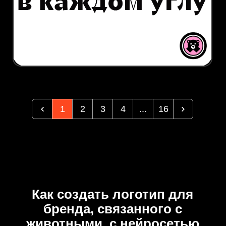
1
2
3
4
...
16
Как создать логотип для
бренда, связанного с
животными, с нейросетью