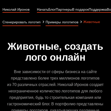
Николай Иронов
Начать
Блог
Партнеры
В подарок
Поддержка
Во
Животные
Сгенерировать логотип
Примеры логотипов
Животные, создать
лого онлайн
Вне зависимости от сферы бизнеса на сайте
представлено более трех миллионов логотипов
из 70 различных отраслей. Николай Иронов создает
неограниченное количество логотипов для любого
предприятия, будь то строительная компания или
гастрономический блог. В портфолио представлены
примеры логотипов, охватывающих различные