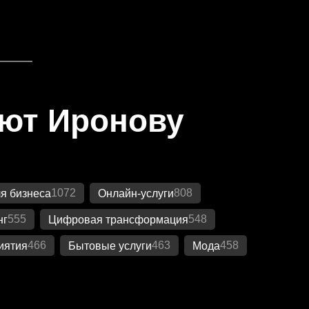
яют Иронову
1072
808
я бизнеса
Онлайн-услуги
555
548
нг
Цифровая трансформация
466
463
458
иятия
Бытовые услуги
Мода