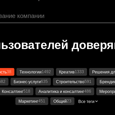
ьзователей довер
38
1492
1333
ость
Технологии
Креатив
Решения дл
682
635
591
Бизнес-услуги
Строительство
Бренди
518
486
Консалтинг
Аналитика и консалтинг
Меропр
451
23
Маркетинг
Общий
Все теги