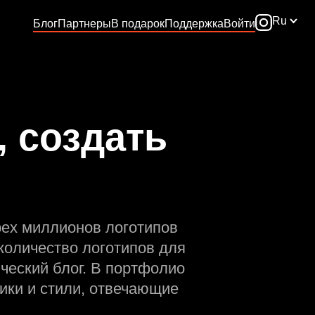
Ru
Блог
Партнеры
В подарок
Поддержка
Войти
 создать
рех миллионов логотипов
количество логотипов для
ческий блог. В портфолио
ики и стили, отвечающие