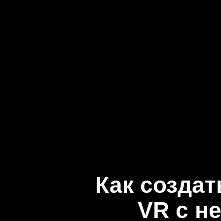
Как создат
VR с н