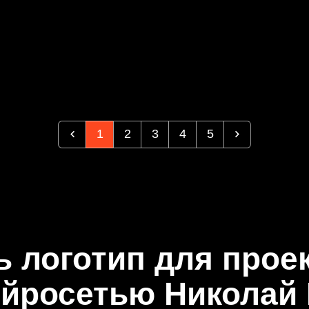
1
2
3
4
5
ь логотип для прое
ейросетью Николай