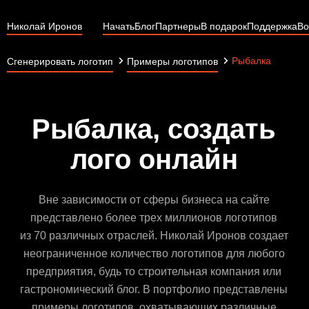
Николай Иронов
Начать
Блог
Партнеры
В подарок
Поддержка
Во
Рыбалка
Сгенерировать логотип
Примеры логотипов
Рыбалка, создать
лого онлайн
Вне зависимости от сферы бизнеса на сайте
представлено более трех миллионов логотипов
из 70 различных отраслей. Николай Иронов создает
неограниченное количество логотипов для любого
предприятия, будь то строительная компания или
гастрономический блог. В портфолио представлены
примеры логотипов, охватывающих различные