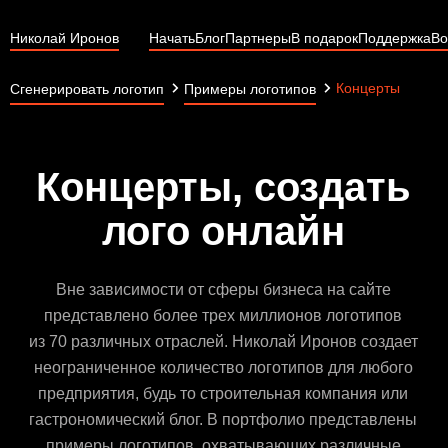
Николай Иронов
Начать
Блог
Партнеры
В подарок
Поддержка
Во
Концерты
Сгенерировать логотип
Примеры логотипов
Концерты, создать
лого онлайн
Вне зависимости от сферы бизнеса на сайте
представлено более трех миллионов логотипов
из 70 различных отраслей. Николай Иронов создает
неограниченное количество логотипов для любого
предприятия, будь то строительная компания или
гастрономический блог. В портфолио представлены
примеры логотипов, охватывающих различные