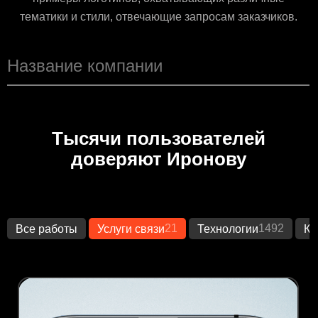
тематики и стили, отвечающие запросам заказчиков.
Тысячи пользователей
доверяют Иронову
21
1492
Все работы
Услуги связи
Технологии
Кр