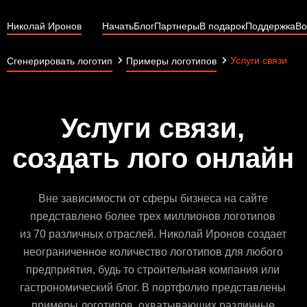
Николай Иронов
Начать
Блог
Партнеры
В подарок
Поддержка
Во
Услуги связи
Сгенерировать логотип
Примеры логотипов
Услуги связи,
создать лого онлайн
Вне зависимости от сферы бизнеса на сайте
представлено более трех миллионов логотипов
из 70 различных отраслей. Николай Иронов создает
неограниченное количество логотипов для любого
предприятия, будь то строительная компания или
гастрономический блог. В портфолио представлены
примеры логотипов, охватывающих различные