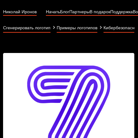
Николай Иронов
Начать
Блог
Партнеры
В подарок
Поддержка
Во
Сгенерировать логотип
Примеры логотипов
Кибербезопасно