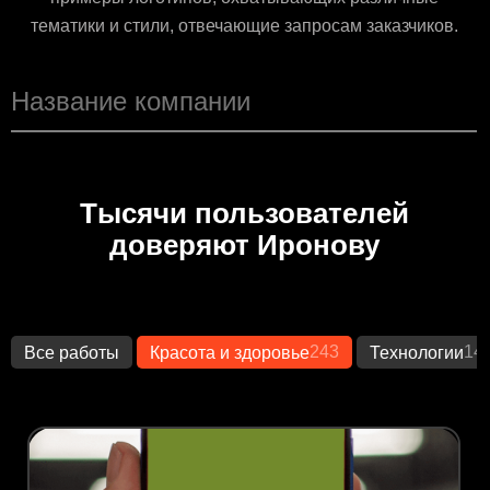
тематики и стили, отвечающие запросам заказчиков.
Тысячи пользователей
доверяют Иронову
243
14
Все работы
Красота и здоровье
Технологии