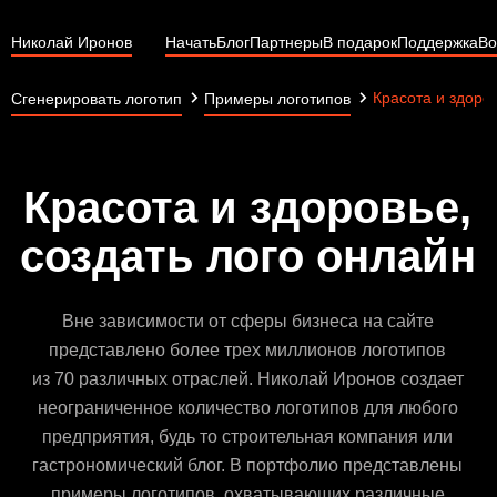
Николай Иронов
Начать
Блог
Партнеры
В подарок
Поддержка
Во
Красота и здоро
Сгенерировать логотип
Примеры логотипов
Красота и здоровье,
создать лого онлайн
Вне зависимости от сферы бизнеса на сайте
представлено более трех миллионов логотипов
из 70 различных отраслей. Николай Иронов создает
неограниченное количество логотипов для любого
предприятия, будь то строительная компания или
гастрономический блог. В портфолио представлены
примеры логотипов, охватывающих различные