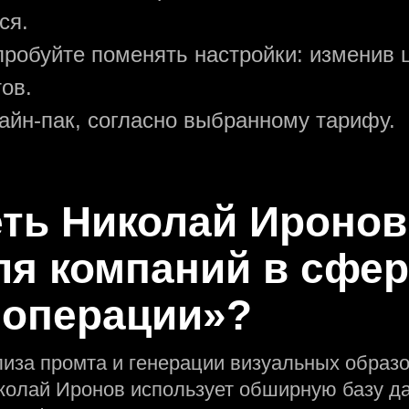
ся.
пробуйте поменять настройки: изменив ц
ов.
зайн-пак, согласно выбранному тарифу.
еть Николай Иронов
ля компаний в сфе
операции»?
лиза промта и генерации визуальных образо
колай Иронов использует обширную базу д