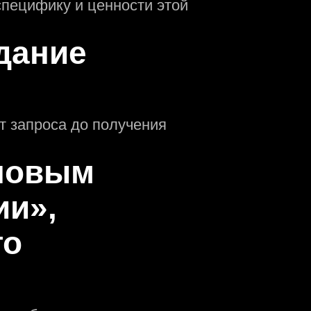
пецифику и ценности этой
дание
т запроса до получения
оновым
ии»,
го