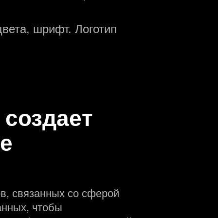
вета, шрифт. Логотип
 создаeт
ре
в, связанных со сферой
анных, чтобы