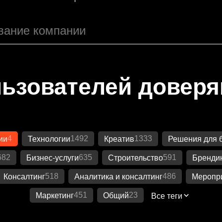
ьзователей довер
4
1492
1333
ии
Технологии
Креатив
Решения для 
682
635
591
Бизнес-услуги
Строительство
Бренди
518
486
Консалтинг
Аналитика и консалтинг
Меропр
451
23
Маркетинг
Общий
Все теги