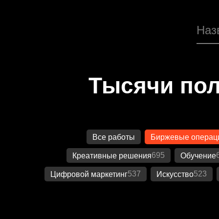
Тысячи пол
Все работы
Биржевые операц
695
Креативные решения
Обучение
537
523
Цифровой маркетинг
Искусство