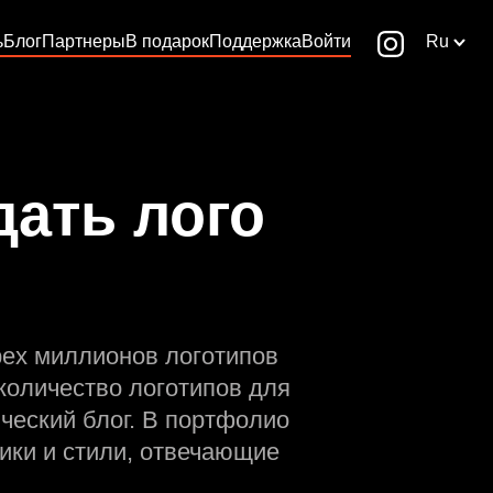
ь
Блог
Партнеры
В подарок
Поддержка
Войти
Ru
дать лого
рех миллионов логотипов
количество логотипов для
ческий блог. В портфолио
ики и стили, отвечающие