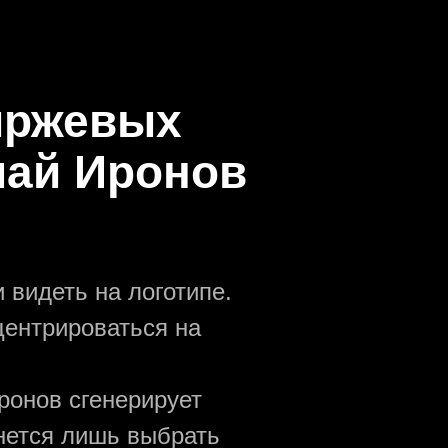
биржевых
лай Иронов
 видеть на логотипе.
центрироваться на
ронов сгенерирует
анется лишь выбрать