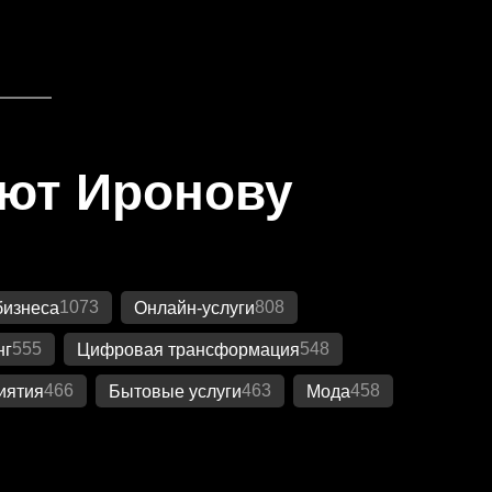
яют Иронову
1073
808
бизнеса
Онлайн-услуги
555
548
нг
Цифровая трансформация
466
463
458
иятия
Бытовые услуги
Мода