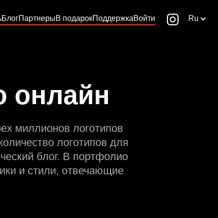
ь
Блог
Партнеры
В подарок
Поддержка
Войти
Ru
о онлайн
рех миллионов логотипов
количество логотипов для
ческий блог. В портфолио
ики и стили, отвечающие