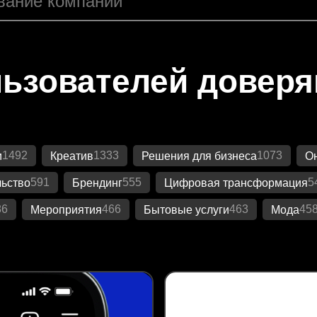
ьзователей довер
1492
1333
1073
и
Креатив
Решения для бизнеса
Он
591
555
5
ьство
Брендинг
Цифровая трансформация
86
466
463
45
Мероприятия
Бытовые услуги
Мода