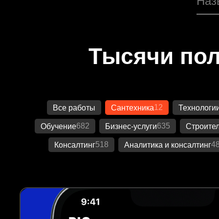
Тысячи пол
12
Все работы
Сантехника
Технологи
682
635
Обучение
Бизнес-услуги
Строител
518
4
Консалтинг
Аналитика и консалтинг