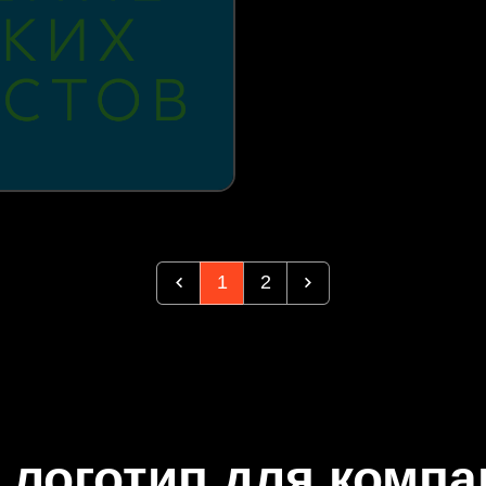
1
2
 логотип для комп