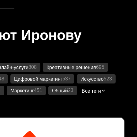
яют Иронову
808
695
лайн-услуги
Креативные решения
48
537
523
Цифровой маркетинг
Искусство
8
451
23
Маркетинг
Общий
Все теги