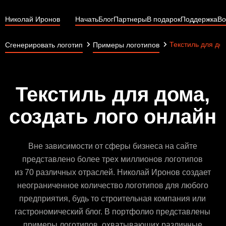
Николай Иронов
Начать
Блог
Партнеры
В подарок
Поддержка
Во
Текстиль для до
Сгенерировать логотип
Примеры логотипов
Текстиль для дома,
создать лого онлайн
Вне зависимости от сферы бизнеса на сайте
представлено более трех миллионов логотипов
из 70 различных отраслей. Николай Иронов создает
неограниченное количество логотипов для любого
предприятия, будь то строительная компания или
гастрономический блог. В портфолио представлены
примеры логотипов, охватывающих различные