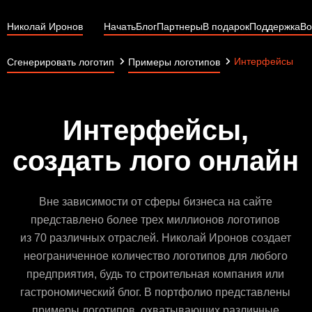
Николай Иронов
Начать
Блог
Партнеры
В подарок
Поддержка
Во
Интерфейсы
Сгенерировать логотип
Примеры логотипов
Интерфейсы,
создать лого онлайн
Вне зависимости от сферы бизнеса на сайте
представлено более трех миллионов логотипов
из 70 различных отраслей. Николай Иронов создает
неограниченное количество логотипов для любого
предприятия, будь то строительная компания или
гастрономический блог. В портфолио представлены
примеры логотипов, охватывающих различные