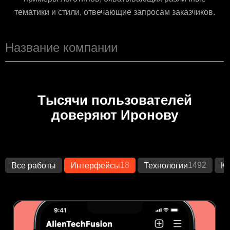
тематики и стили, отвечающие запросам заказчиков.
Тысячи пользователей
доверяют Иронову
18
1492
Все работы
Интерфейсы
Технологии
Кр