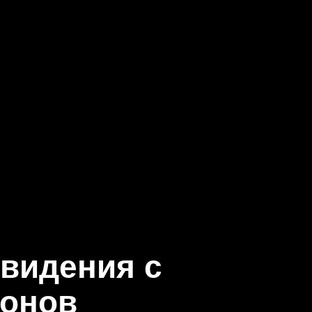
евидения с
ронов