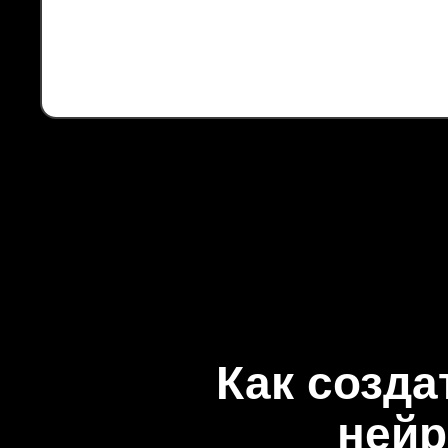
Как созда
нейр