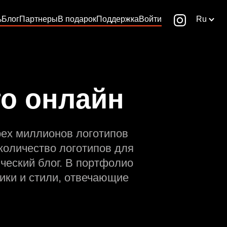
ь
Блог
Партнеры
В подарок
Поддержка
Войти
Ru
го онлайн
рех миллионов логотипов
количество логотипов для
ческий блог. В портфолио
ики и стили, отвечающие