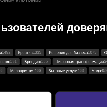
ьзователей довер
1492
1333
1073
и
Креатив
Решения для бизнеса
О
591
555
5
ьство
Брендинг
Цифровая трансформация
86
466
463
45
Мероприятия
Бытовые услуги
Мода