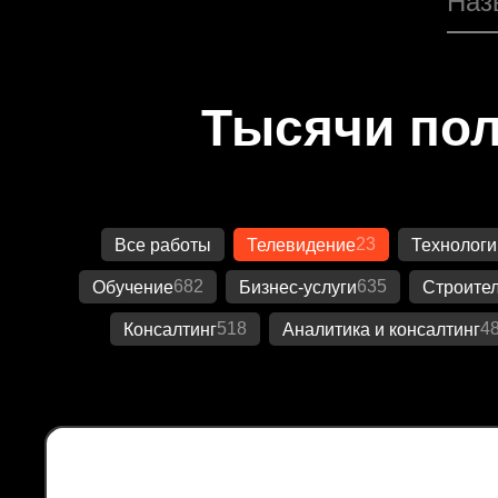
Тысячи пол
23
Все работы
Телевидение
Технологи
682
635
Обучение
Бизнес-услуги
Строител
518
4
Консалтинг
Аналитика и консалтинг