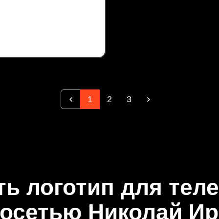
1
2
3
ть логотип для тел
осетью Николай И