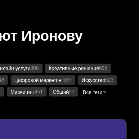
яют Иронову
808
695
нлайн-услуги
Креативные решения
48
537
523
Цифровой маркетинг
Искусство
8
451
23
Маркетинг
Общий
Все теги