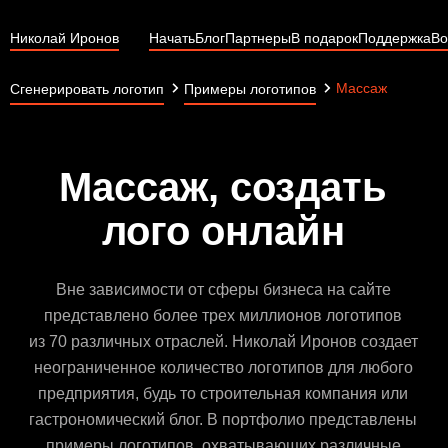
Николай Иронов
Начать
Блог
Партнеры
В подарок
Поддержка
Во
Массаж
Сгенерировать логотип
Примеры логотипов
Массаж, создать
лого онлайн
Вне зависимости от сферы бизнеса на сайте
представлено более трех миллионов логотипов
из 70 различных отраслей. Николай Иронов создает
неограниченное количество логотипов для любого
предприятия, будь то строительная компания или
гастрономический блог. В портфолио представлены
примеры логотипов, охватывающих различные