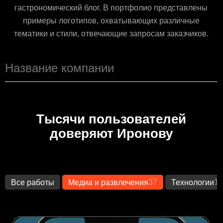
гастрономический блог. В портфолио представлены
примеры логотипов, охватывающих различные
тематики и стили, отвечающие запросам заказчиков.
Тысячи пользователей
доверяют Иронову
37
14
Все работы
Медиа и развлечения
Технологии