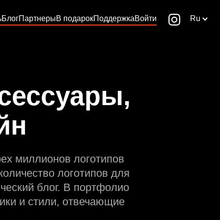
ь
Блог
Партнеры
В подарок
Поддержка
Войти
Ru
сессуары,
йн
рех миллионов логотипов
количество логотипов для
ческий блог. В портфолио
ики и стили, отвечающие