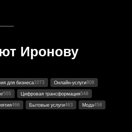
яют Иронову
1073
808
ия для бизнеса
Онлайн-услуги
555
548
нг
Цифровая трансформация
466
463
458
иятия
Бытовые услуги
Мода