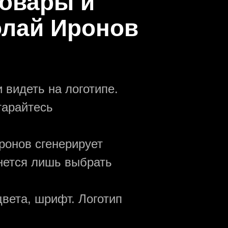
овары и
олай Иронов
 видеть на логотипе.
тарайтесь
ронов сгенерирует
анется лишь выбрать
вета, шрифт. Логотип