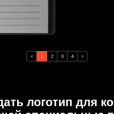
1
2
3
4
дать логотип для к