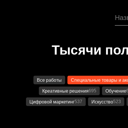
Тысячи пол
Все работы
Специальные товары и ак
695
Креативные решения
Обучение
537
523
Цифровой маркетинг
Искусство