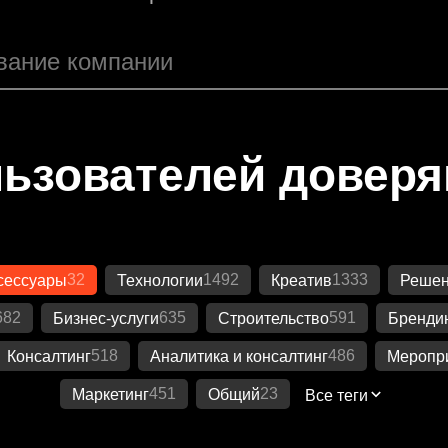
ьзователей довер
32
1492
1333
сессуары
Технологии
Креатив
Решен
682
635
591
Бизнес-услуги
Строительство
Бренди
518
486
Консалтинг
Аналитика и консалтинг
Меропр
451
23
Маркетинг
Общий
Все теги