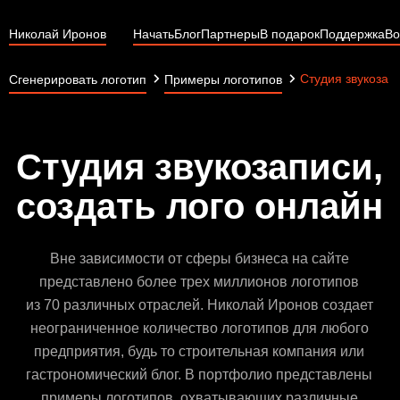
Николай Иронов
Начать
Блог
Партнеры
В подарок
Поддержка
Во
Студия звукозап
Сгенерировать логотип
Примеры логотипов
Студия звукозаписи,
создать лого онлайн
Вне зависимости от сферы бизнеса на сайте
представлено более трех миллионов логотипов
из 70 различных отраслей. Николай Иронов создает
неограниченное количество логотипов для любого
предприятия, будь то строительная компания или
гастрономический блог. В портфолио представлены
примеры логотипов, охватывающих различные