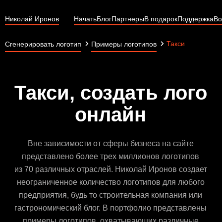
Николай Иронов
Начать
Блог
Партнеры
В подарок
Поддержка
Во
Такси
Сгенерировать логотип
Примеры логотипов
Такси, создать лого
онлайн
Вне зависимости от сферы бизнеса на сайте
представлено более трех миллионов логотипов
из 70 различных отраслей. Николай Иронов создает
неограниченное количество логотипов для любого
предприятия, будь то строительная компания или
гастрономический блог. В портфолио представлены
примеры логотипов, охватывающих различные