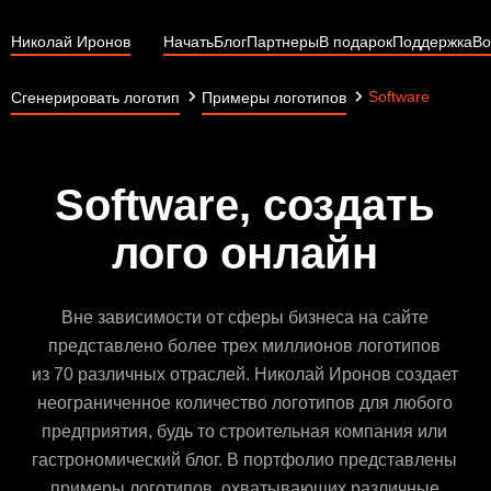
Николай Иронов
Начать
Блог
Партнеры
В подарок
Поддержка
Во
Software
Сгенерировать логотип
Примеры логотипов
Software, создать
лого онлайн
Вне зависимости от сферы бизнеса на сайте
представлено более трех миллионов логотипов
из 70 различных отраслей. Николай Иронов создает
неограниченное количество логотипов для любого
предприятия, будь то строительная компания или
гастрономический блог. В портфолио представлены
примеры логотипов, охватывающих различные