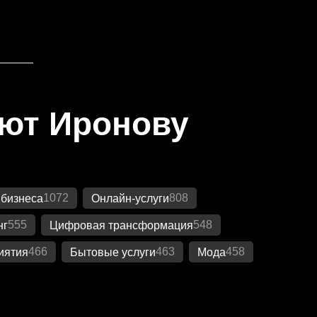
яют Иронову
1072
808
 бизнеса
Онлайн-услуги
555
548
нг
Цифровая трансформация
466
463
458
иятия
Бытовые услуги
Мода