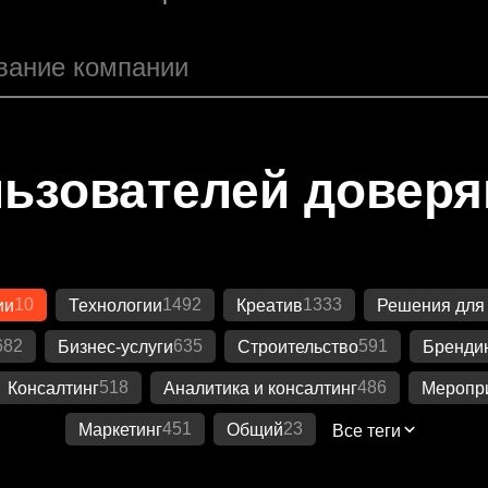
ьзователей довер
10
1492
1333
ии
Технологии
Креатив
Решения для
682
635
591
Бизнес-услуги
Строительство
Бренди
518
486
Консалтинг
Аналитика и консалтинг
Меропр
451
23
Маркетинг
Общий
Все теги