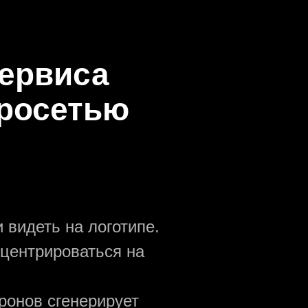
сервиса
йросетью
 видеть на логотипе.
нцентрироваться на
ронов сгенерирует