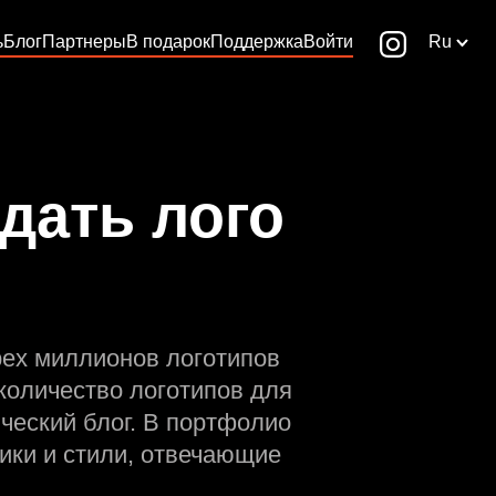
ь
Блог
Партнеры
В подарок
Поддержка
Войти
Ru
дать лого
рех миллионов логотипов
количество логотипов для
ческий блог. В портфолио
ики и стили, отвечающие