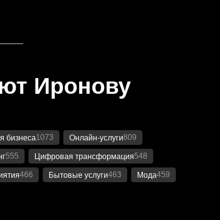
яют Иронову
1073
809
я бизнеса
Онлайн-услуги
555
548
нг
Цифровая трансформация
466
463
459
иятия
Бытовые услуги
Мода