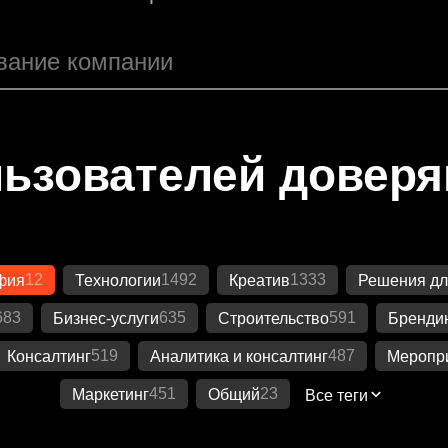
ьзователей довер
12
1492
1333
фия
Технологии
Креатив
Решения дл
683
635
591
Бизнес-услуги
Строительство
Бренди
519
487
Консалтинг
Аналитика и консалтинг
Меропр
451
23
Маркетинг
Общий
Все теги