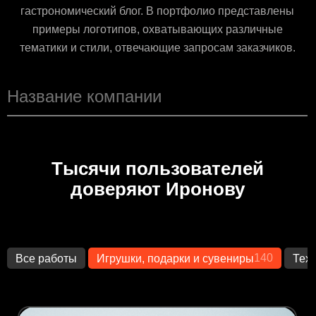
гастрономический блог. В портфолио представлены
примеры логотипов, охватывающих различные
тематики и стили, отвечающие запросам заказчиков.
Тысячи пользователей
доверяют Иронову
140
Все работы
Игрушки, подарки и сувениры
Тех