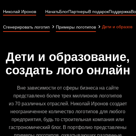
Николай Иронов
Начать
Блог
Партнеры
В подарок
Поддержка
Во
Дети и образова
Сгенерировать логотип
Примеры логотипов
Дети и образование,
создать лого онлайн
Вне зависимости от сферы бизнеса на сайте
представлено более трех миллионов логотипов
из 70 различных отраслей. Николай Иронов создает
неограниченное количество логотипов для любого
предприятия, будь то строительная компания или
гастрономический блог. В портфолио представлены
примеры логотипов, охватывающих различные