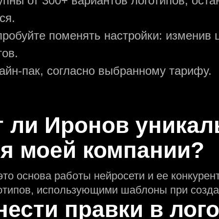
упны от 300+ вариантов логотипов, ост
ся.
пробуйте поменять настройки: изменив ц
тов.
зайн-пак, согласно выбранному тарифу.
т ли Иронов уникал
ля моей компании?
это основа работы нейросети и еe конкуре
отипов, использующими шаблоны при созда
нести правки в лог