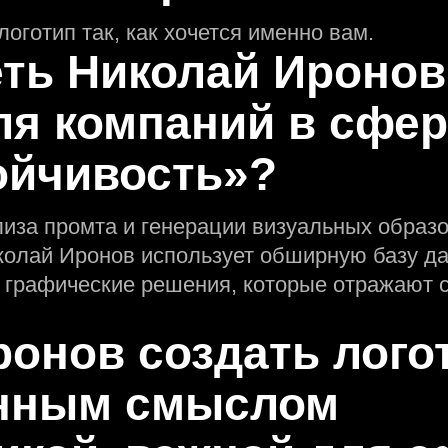
логотип так, как хочется именно вам.
еть Николай Иронов
ля компаний в сфе
ойчивость»?
лиза промта и генерации визуальных образо
колай Иронов использует обширную базу д
 графические решения, которые отражают с
ронов создать лого
eнным смыслом