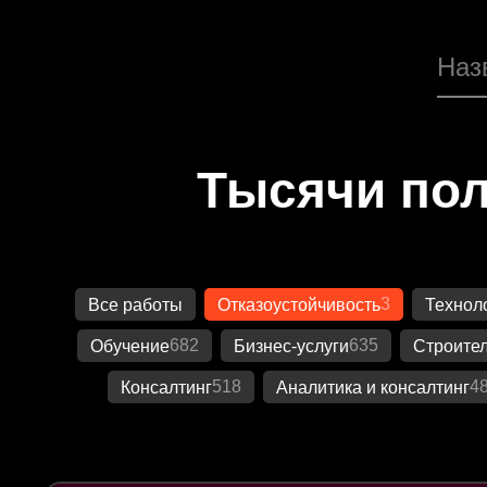
Тысячи пол
3
Все работы
Отказоустойчивость
Технол
682
635
Обучение
Бизнес-услуги
Строител
518
4
Консалтинг
Аналитика и консалтинг