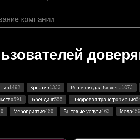
ьзователей довер
1492
1333
1073
огии
Креатив
Решения для бизнеса
591
555
5
ьство
Брендинг
Цифровая трансформация
86
466
463
45
Мероприятия
Бытовые услуги
Мода