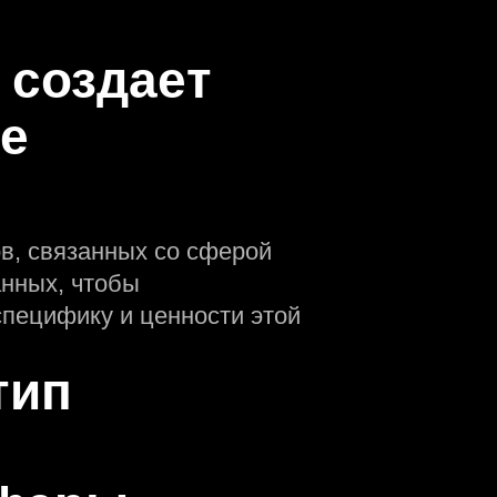
 создаeт
ре
в, связанных со сферой
анных, чтобы
пецифику и ценности этой
тип