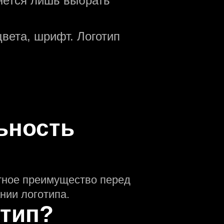
анется лишь выбрать
вета, шрифт. Логотип
ьность
нтное преимущество перед
нии логотипа.
отип?