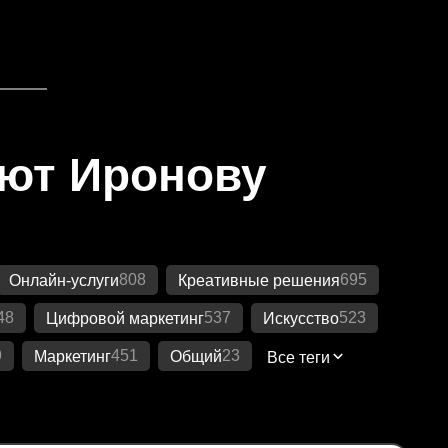
яют Иронову
808
695
Онлайн-услуги
Креативные решения
48
537
523
Цифровой маркетинг
Искусство
9
451
23
Маркетинг
Общий
Все теги