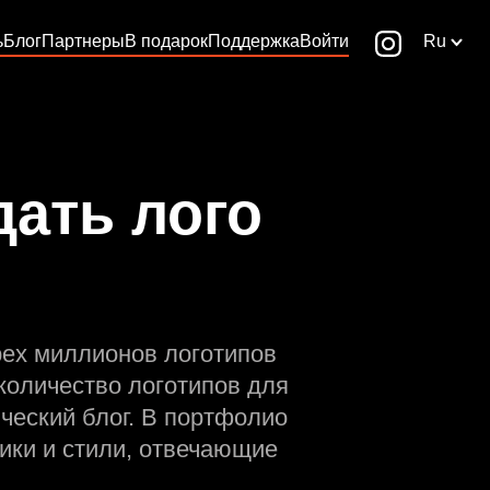
ь
Блог
Партнеры
В подарок
Поддержка
Войти
Ru
дать лого
рех миллионов логотипов
количество логотипов для
ческий блог. В портфолио
ики и стили, отвечающие