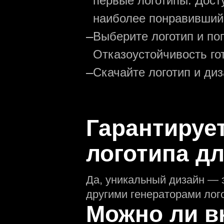
первые логотипы. Дост
наиболее понравивший
—
Выберите логотип и по
Отказоустойчивость го
—
Скачайте логотип и ди
Гарантируе
логотипа д
Да, уникальный дизайн — 
другими генераторами лог
Можно ли в