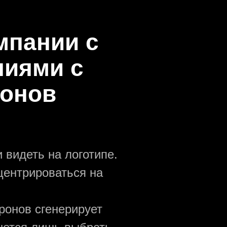
мпании с
ниями с
ронов
 видеть на логотипе.
центрироваться на
ронов сгенерирует