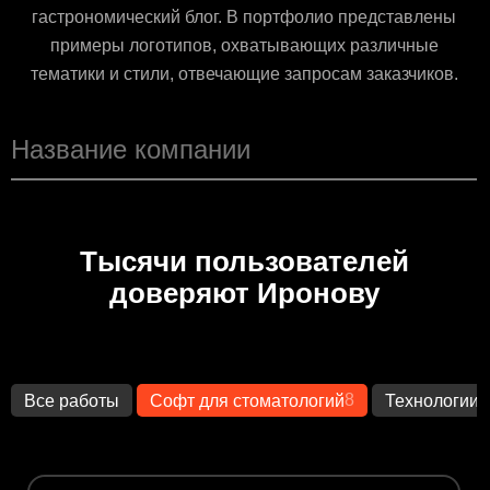
гастрономический блог. В портфолио представлены
примеры логотипов, охватывающих различные
тематики и стили, отвечающие запросам заказчиков.
Тысячи пользователей
доверяют Иронову
8
1
Все работы
Софт для стоматологий
Технологии