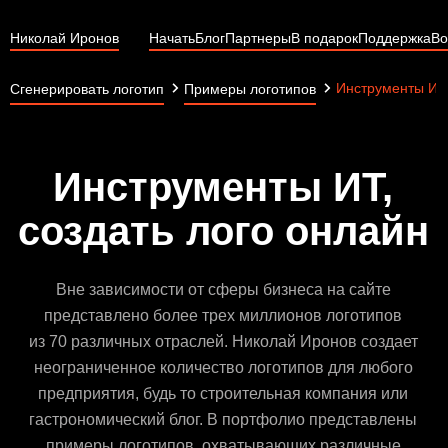
Николай Иронов
Начать
Блог
Партнеры
В подарок
Поддержка
Во
Инструменты ИТ
Сгенерировать логотип
Примеры логотипов
Инструменты ИТ,
создать лого онлайн
Вне зависимости от сферы бизнеса на сайте
представлено более трех миллионов логотипов
из 70 различных отраслей. Николай Иронов создает
неограниченное количество логотипов для любого
предприятия, будь то строительная компания или
гастрономический блог. В портфолио представлены
примеры логотипов, охватывающих различные