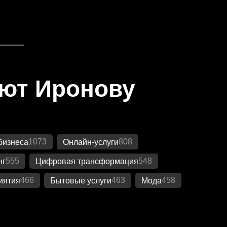
яют Иронову
1073
808
бизнеса
Онлайн-услуги
555
548
нг
Цифровая трансформация
466
463
458
иятия
Бытовые услуги
Мода