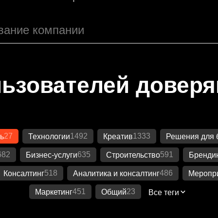
ьзователей довер
27
1492
1333
ь
Технологии
Креатив
Решения для 
682
635
591
Бизнес-услуги
Строительство
Бренди
518
486
Консалтинг
Аналитика и консалтинг
Меропр
451
23
Маркетинг
Общий
Все теги