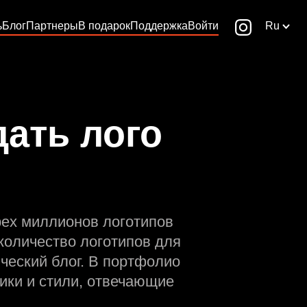
ь
Блог
Партнеры
В подарок
Поддержка
Войти
Ru
ать лого
рех миллионов логотипов
количество логотипов для
ческий блог. В портфолио
ики и стили, отвечающие