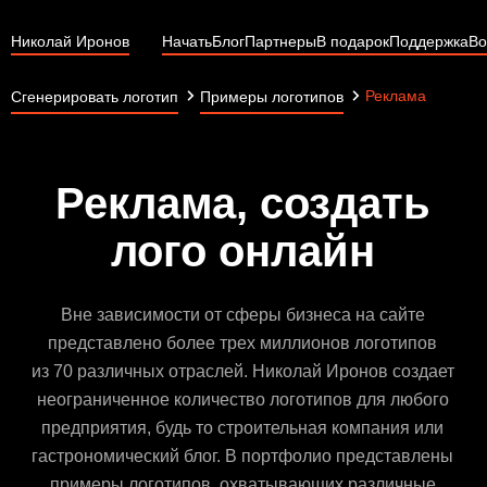
Николай Иронов
Начать
Блог
Партнеры
В подарок
Поддержка
Во
Реклама
Сгенерировать логотип
Примеры логотипов
Реклама, создать
лого онлайн
Вне зависимости от сферы бизнеса на сайте
представлено более трех миллионов логотипов
из 70 различных отраслей. Николай Иронов создает
неограниченное количество логотипов для любого
предприятия, будь то строительная компания или
гастрономический блог. В портфолио представлены
примеры логотипов, охватывающих различные