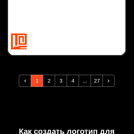
1
2
3
4
...
27
Как создать логотип для