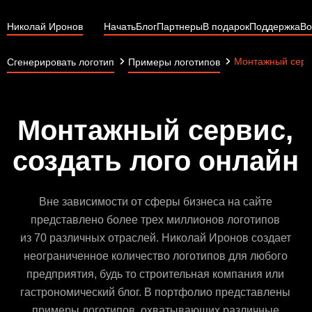
Николай Иронов
Начать
Блог
Партнеры
В подарок
Поддержка
Во
Монтажный серв
Сгенерировать логотип
Примеры логотипов
Монтажный сервис,
создать лого онлайн
Вне зависимости от сферы бизнеса на сайте
представлено более трех миллионов логотипов
из 70 различных отраслей. Николай Иронов создает
неограниченное количество логотипов для любого
предприятия, будь то строительная компания или
гастрономический блог. В портфолио представлены
примеры логотипов, охватывающих различные