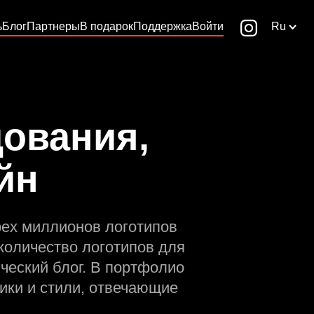
ь
Блог
Партнеры
В подарок
Поддержка
Войти
Ru
ования,
йн
рех миллионов логотипов
количество логотипов для
ческий блог. В портфолио
ики и стили, отвечающие