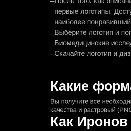
—
После того, как описа
первые логотипы. Дост
наиболее понравивший
—
Выберите логотип и по
Биомедицинские исслед
—
Скачайте логотип и ди
Какие форм
Вы получите все необход
качества и растровый (PNG
Как Иронов