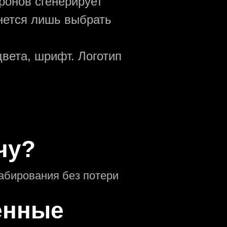
ронов сгенерирует
анется лишь выбрать
вета, шрифт. Логотип
чу?
абирования без потери
енные