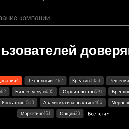
ьзователей довер
4
1492
1333
дования
Технологии
Креатив
Решения
682
635
591
Бизнес-услуги
Строительство
Бренди
518
486
Консалтинг
Аналитика и консалтинг
Меропр
451
23
Маркетинг
Общий
Все теги