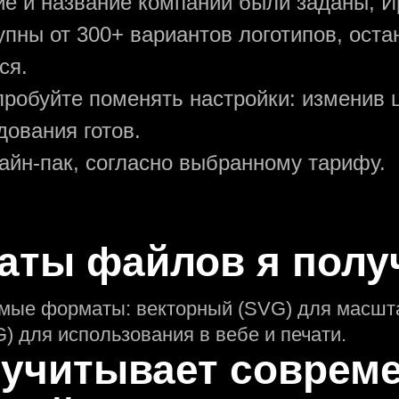
ние и название компании были заданы, И
упны от 300+ вариантов логотипов, ост
ся.
пробуйте поменять настройки: изменив ц
ования готов.
зайн-пак, согласно выбранному тарифу.
аты файлов я полу
имые форматы: векторный (SVG) для масшт
) для использования в вебе и печати.
 учитывает соврем