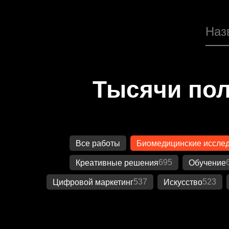
Тысячи пол
Все работы
Биомедицинские иссле
695
Креативные решения
Обучение
537
523
Цифровой маркетинг
Искусство