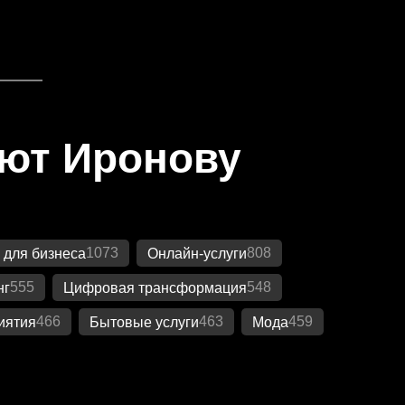
яют Иронову
1073
808
 для бизнеса
Онлайн-услуги
555
548
нг
Цифровая трансформация
466
463
459
иятия
Бытовые услуги
Мода