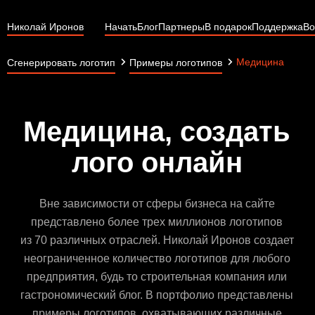
Николай Иронов
Начать
Блог
Партнеры
В подарок
Поддержка
Во
Медицина
Сгенерировать логотип
Примеры логотипов
Медицина, создать
лого онлайн
Вне зависимости от сферы бизнеса на сайте
представлено более трех миллионов логотипов
из 70 различных отраслей. Николай Иронов создает
неограниченное количество логотипов для любого
предприятия, будь то строительная компания или
гастрономический блог. В портфолио представлены
примеры логотипов, охватывающих различные