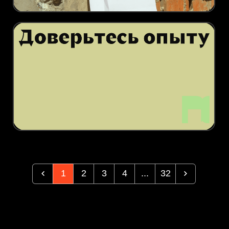
1
2
3
4
...
32