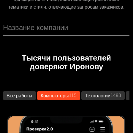
тематики и стили, отвечающие запросам заказчиков.
Тысячи пользователей
доверяют Иронову
115
1493
Все работы
Компьютеры
Технологии
К