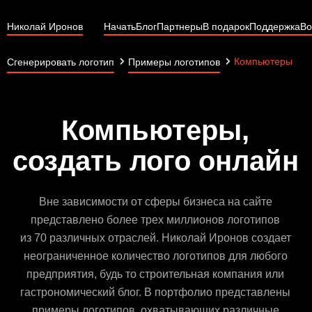
Николай Иронов
Начать
Блог
Партнеры
В подарок
Поддержка
Во
Компьютеры
Сгенерировать логотип
Примеры логотипов
Компьютеры,
создать лого онлайн
Вне зависимости от сферы бизнеса на сайте
представлено более трех миллионов логотипов
из 70 различных отраслей. Николай Иронов создает
неограниченное количество логотипов для любого
предприятия, будь то строительная компания или
гастрономический блог. В портфолио представлены
примеры логотипов, охватывающих различные