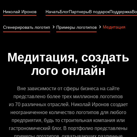
Николай Иронов
Начать
Блог
Партнеры
В подарок
Поддержка
Во
Медитация
Сгенерировать логотип
Примеры логотипов
Медитация, создать
лого онлайн
Вне зависимости от сферы бизнеса на сайте
представлено более трех миллионов логотипов
из 70 различных отраслей. Николай Иронов создает
неограниченное количество логотипов для любого
предприятия, будь то строительная компания или
гастрономический блог. В портфолио представлены
примеры логотипов, охватывающих различные